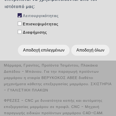
ιστότοπό μας:
Λειτουργικότητας
Επισκεψιμότητας
Έργο ΓΕΝΙΚΟ
Διαφήμισης
ΝΟΣΟΚΟΜΕΙΟ
ΠΑΤΡΑΣ
Αποδοχή επιλεγμένων
Αποδοχή όλων
Μάρμαρα, Γρανίτες, Προϊόντα Τσιμέντου, Πλακάκια
Δαπέδου - Μπάνιου. Για την παραγωγή προίόντων
μαρμάρου η εταιρία ΒΕΡΥΚΟΚΟΣ ΑΒΕΕ διαθέτει
μηχανήματα κάθετης επεξεργασίας μαρμάρου. ΣΧΙΣΤΗΡΙΑ
- ΓΥΑΛΙΣΤΙΚΗ ΠΛΑΚΩΝ
ΦΡΕΖΕΣ - CNC με δυνατότητα κοπής και αυτόματης
επεξεργασίας μαρμάρου σε προφίλ. CNC - Μηχανή
παραγωγής ειδικών προϊόντων μαρμάρου CAD-CAM.