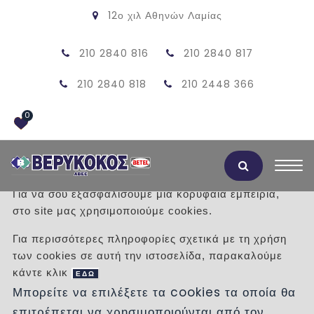
12ο χιλ Αθηνών Λαμίας
210 2840 816
210 2840 817
210 2840 818
210 2448 366
0
Αποδοχή Cookies
Για να σου εξασφαλίσουμε μια κορυφαία εμπειρία,
στο site μας χρησιμοποιούμε cookies.
ΟΙ ΣΥΝΕΡ
ΓΑΤΕΣ ΜΑΣ
Για περισσότερες πληροφορίες σχετικά με τη χρήση
Η εταιρεία ΒΕΡΥΚΟΚΟΣ ΑΒΕΕ ,από το 1987,οπότε και
των cookies σε αυτή την ιστοσελίδα, παρακαλούμε
ιδρύθηκε ,έχει διανύσει μια μεγάλη απόσταση μέχρι και
κάντε κλικ
ΕΔΩ
σήμερα ,όπου αποτελεί μια δυναμική παρουσία στον
Μπορείτε να επιλέξετε τα cookies τα οποία θα
κλάδο της οικοδομής και γενικά των έργων ,δημοσίων και
επιτρέπεται να χρησιμοποιούνται από τον