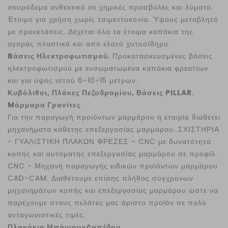
σκυρόδεμα ανθεκτικό σε χημικές προσβολές και λύματα.
Έτοιμο για χρήση χωρίς τσιμεντοκονία. Ύψους μεταβλητό
με προεκτάσεις. Δέχεται όλα τα έτοιμα καπάκια της
αγοράς πλαστικά και από ελατό χυτοσίδηρο.
Bάσεις Ηλεκτροφωτισμού.
Προκατασκευσμένες βάσεις
ηλεκτροφωτισμού με ενσωματωμένα καπάκια φρεατίων
και για ύψος ιστού 6-10-15 μέτρων.
Κυβόλιθοι, Πλάκες Πεζοδρομίου, Βάσεις PILLAR.
Mάρμαρα Γρανίτες
Για την παραγωγή προίόντων μαρμάρου η εταιρία διαθέτει
μηχανήματα κάθετης επεξεργασίας μαρμάρου. ΣΧΙΣΤΗΡΙΑ
- ΓΥΑΛΙΣΤΙΚΗ ΠΛΑΚΩΝ ΦΡΕΖΕΣ - CNC με δυνατότητα
κοπής και αυτόματης επεξεργασίας μαρμάρου σε προφίλ.
CNC - Μηχανή παραγωγής ειδικών προϊόντων μαρμάρου
CAD-CAM. Διαθέτουμε επίσης πλήθος σύγχρονων
μηχανημάτων κοπής και επεξεργασίας μαρμάρου ώστε να
παρέχουμε στους πελάτες μας άριστο προϊόν σε πολύ
ανταγωνιστικές τιμές.
Πλακάκια Μπάνιου-Δαπέδου