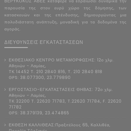
ΒΕΡΥΚΟΚΟΣ ΑΒΕΕ κατάφερε να εδραιώσει δυναμικά την
παρουσία της στον ευρύ χώρο της δόμησης, των
κατασκευών και της επένδυσης, δημιουργώντας μια
πολυδιάστατη ανάπτυξη, μοναδική για τα δεδομένα της
αγοράς.
ΔΙΕΥΘΥΝΣΕΙΣ ΕΓΚΑΤΑΣΤΑΣΕΩΝ
ΕΚΘΕΣΙΑΚΟ ΚΕΝΤΡΟ ΜΕΤΑΜΟΡΦΩΣΗΣ: 12ο χλμ.
Αθηνών - Λαμίας,
ΤΚ 14452 Τ. 210 2840 816, Τ. 210 2840 818
GPS: 38.077300, 23.779890
ΕΡΓΟΣΤΑΣΙΟ-ΕΓΚΑΤΑΣΤΑΣΕΙΣ ΘΗΒΑΣ: 72ο χλμ.
Αθηνών - Λαμίας,
ΤΚ 32200 Τ. 22620 71783, T.22620 71784, F. 22620
71782
GPS: 38.379139, 23.474865
ΕΚΘΕΣΗ ΚΑΛΛΙΘΕΑΣ:Πραξιτέλους 65, Καλλιθέα,
Παραλία Τζιτζιφιές,