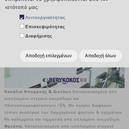
ιστότοπό μας:
Λειτουργικότητας
Επισκεψιμότητας
Διαφήμισης
Αποδοχή επιλεγμένων
Αποδοχή όλων
Κανάλια Απορροής & Δικτύων
.Κατασκευασμένα από
ινοπλισμένο στεγανό σκυρόδεμα και
Υδατοαπορροφητικότητα <5%. Με σχάρες διαφόρων
τύπων αναλόγως των διερχομένων φορτιών & οχημάτων.
Με καλύμματα και τερματικά από οπλισμένο σκυρόδεμα.
Φρεάτια.
Κατασκευασμένα από ινοπλισμένο στεγανό