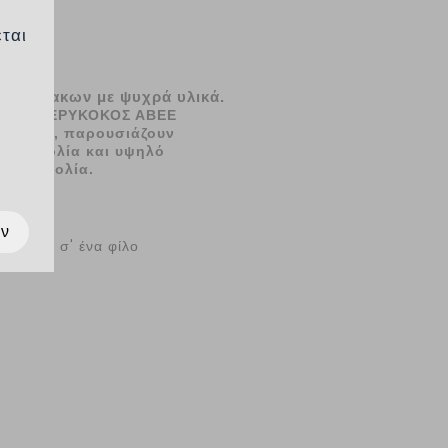
εται
εντόπλακων με ψυχρά υλικά.
ν της ΒΕΡΥΚΟΚΟΣ ΑΒΕΕ
αγραφές, παρουσιάζουν
κτινοβολία και υψηλό
κτινοβολία.
ων
Στείλ το σ' ένα φίλο