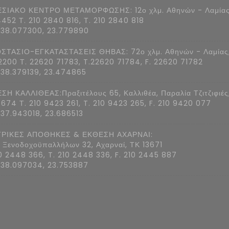
ΣΙΑΚΟ ΚΕΝΤΡΟ ΜΕΤΑΜΟΡΦΩΣΗΣ: 12ο χλμ. Αθηνών - Λαμίας
4452 Τ. 210 2840 816, Τ. 210 2840 818
 38.077300, 23.779890
ΣΤΑΣΙΟ-ΕΓΚΑΤΑΣΤΑΣΕΙΣ ΘΗΒΑΣ: 72ο χλμ. Αθηνών - Λαμίας
2200 Τ. 22620 71783, T.22620 71784, F. 22620 71782
 38.379139, 23.474865
ΣΗ ΚΑΛΛΙΘΕΑΣ:Πραξιτέλους 65, Καλλιθέα, Παραλία Τζιτζιφιές
7674 Τ. 210 9423 261, T. 210 9423 265, F. 210 9420 077
 37.943018, 23.686513
ΡΙΚΕΣ ΑΠΟΘΗΚΕΣ & ΕΚΘΕΣΗ ΑΧΑΡΝΑΙ:
 Ξενοδοχοϋπαλλήλων 32, Αχαρναί, ΤΚ 13671
10 2448 366, T. 210 2448 336, F. 210 2445 887
 38.097034, 23.753887