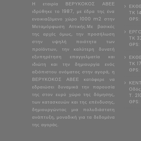
Η εταιρία ΒΕΡΥΚΟΚΟΣ ΑΒΕΕ
ΕΚΘΕ
ιδρύθηκε το 1987, με έδρα της ένα
ΤΚ 1
ενοικιαζόμενο χώρο 1000 m2 στην
GPS:
Μεταμόρφωση Αττικής.Με βασικές
ΕΡΓΟ
της αρχές όμως, την προσήλωση
ΤΚ 3
στην υψηλή ποιότητα των
GPS:
προϊόντων, την καλύτερη δυνατή
εξυπηρέτηση επαγγελματία και
ΕΚΘΕ
ΤΚ 1
ιδιώτη και την δημιουργία ενός
GPS:
αξιόπιστου ονόματος στην αγορά, η
ΒΕΡΥΚΟΚΟΣ ΑΒΕΕ κατάφερε να
ΚΕΝΤ
εδραιώσει δυναμικά την παρουσία
Οδός
της στον ευρύ χώρο της δόμησης,
Τ. 2
GPS:
των κατασκευών και της επένδυσης,
δημιουργώντας μια πολυδιάστατη
ανάπτυξη, μοναδική για τα δεδομένα
της αγοράς.