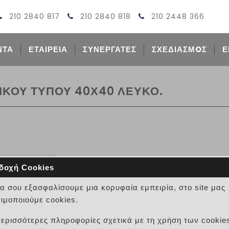
210 2840 817
210 2840 818
210 2448 366
ΝΤΑ
ΕΤΑΙΡΕΙΑ
ΣΥΝΕΡΓΑΤΕΣ
ΣΧΕΔΙΑΣΜOΣ
Ε
ΙΚΟΥ ΤΥΠΟΥ 40Χ40 ΛΕΥΚΟ.
δοχή Cookies
ΠΛΑΚΕΣ ΠΕΖΟΔΡΟΜΙΟΥ ΓΑΛ
να σου εξασφαλίσουμε μια κορυφαία εμπειρία, στο site μας
ΚΩΔΙΚΟΣ:
ιμοποιούμε cookies.
ΤΣΙΜΕΝΤΟΠΛΑΚΕΣ ΠΕΖΟΔΡΟΜΙΟΥ ΓΑΛΛΙ
περισσότερες πληροφορίες σχετικά με τη χρήση των cookie
ΤΕΧΝΙΚΑ ΧΑΡΑΚΤΗΡΙΣΤΙΚΑ