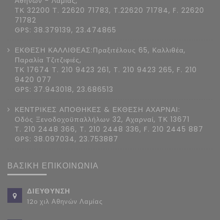
Αθηνών - Λαμίας,
ΤΚ 32200 Τ. 22620 71783, T.22620 71784, F. 22620
71782
GPS: 38.379139, 23.474865
ΕΚΘΕΣΗ ΚΑΛΛΙΘΕΑΣ:Πραξιτέλους 65, Καλλιθέα,
Παραλία Τζιτζιφιές,
ΤΚ 17674 Τ. 210 9423 261, T. 210 9423 265, F. 210
9420 077
GPS: 37.943018, 23.686513
ΚΕΝΤΡΙΚΕΣ ΑΠΟΘΗΚΕΣ & ΕΚΘΕΣΗ ΑΧΑΡΝΑΙ:
Οδός Ξενοδοχοϋπαλλήλων 32, Αχαρναί, ΤΚ 13671
Τ. 210 2448 366, T. 210 2448 336, F. 210 2445 887
GPS: 38.097034, 23.753887
ΒΑΣΙΚΗ ΕΠΙΚΟΙΝΩΝΙΑ
ΔΙΕΥΘΥΝΣΗ
12ο χιλ Αθηνών Λαμίας