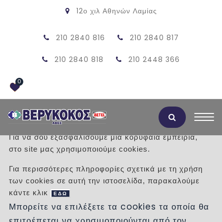
12ο χιλ Αθηνών Λαμίας
210 2840 816
210 2840 817
210 2840 818
210 2448 366
0
Αποδοχή Cookies
Για να σου εξασφαλίσουμε μια κορυφαία εμπειρία,
στο site μας χρησιμοποιούμε cookies.
ΠΡΟΪΟΝΤΑ
Για περισσότερες πληροφορίες σχετικά με τη χρήση
των cookies σε αυτή την ιστοσελίδα, παρακαλούμε
/
Προϊόντα
/
κάντε κλικ
ΕΔΩ
Μπορείτε να επιλέξετε τα cookies τα οποία θα
επιτρέπεται να χρησιμοποιούνται από τον