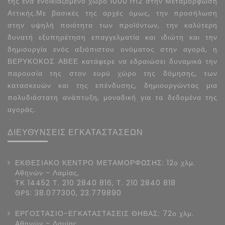
της ένα ενοικιαζόμενο χώρο 1000 m2 στην Μεταμόρφωση
Αττικής.Με βασικές της αρχές όμως, την προσήλωση
στην υψηλή ποιότητα των προϊόντων, την καλύτερη
δυνατή εξυπηρέτηση επαγγελματία και ιδιώτη και την
δημιουργία ενός αξιόπιστου ονόματος στην αγορά, η
ΒΕΡΥΚΟΚΟΣ ΑΒΕΕ κατάφερε να εδραιώσει δυναμικά την
παρουσία της στον ευρύ χώρο της δόμησης, των
κατασκευών και της επένδυσης, δημιουργώντας μια
πολυδιάστατη ανάπτυξη, μοναδική για τα δεδομένα της
αγοράς.
ΔΙΕΥΘΥΝΣΕΙΣ ΕΓΚΑΤΑΣΤΑΣΕΩΝ
ΕΚΘΕΣΙΑΚΟ ΚΕΝΤΡΟ ΜΕΤΑΜΟΡΦΩΣΗΣ: 12ο χλμ.
Αθηνών - Λαμίας,
ΤΚ 14452 Τ. 210 2840 816, Τ. 210 2840 818
GPS: 38.077300, 23.779890
ΕΡΓΟΣΤΑΣΙΟ-ΕΓΚΑΤΑΣΤΑΣΕΙΣ ΘΗΒΑΣ: 72ο χλμ.
Αθηνών - Λαμίας,