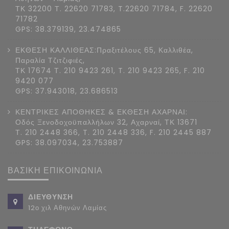
ΤΚ 32200 Τ. 22620 71783, T.22620 71784, F. 22620
71782
GPS: 38.379139, 23.474865
ΕΚΘΕΣΗ ΚΑΛΛΙΘΕΑΣ:Πραξιτέλους 65, Καλλιθέα,
Παραλία Τζιτζιφιές,
ΤΚ 17674 Τ. 210 9423 261, T. 210 9423 265, F. 210
9420 077
GPS: 37.943018, 23.686513
ΚΕΝΤΡΙΚΕΣ ΑΠΟΘΗΚΕΣ & ΕΚΘΕΣΗ ΑΧΑΡΝΑΙ:
Οδός Ξενοδοχοϋπαλλήλων 32, Αχαρναί, ΤΚ 13671
Τ. 210 2448 366, T. 210 2448 336, F. 210 2445 887
GPS: 38.097034, 23.753887
ΒΑΣΙΚΗ ΕΠΙΚΟΙΝΩΝΙΑ
ΔΙΕΥΘΥΝΣΗ
12ο χιλ Αθηνών Λαμίας