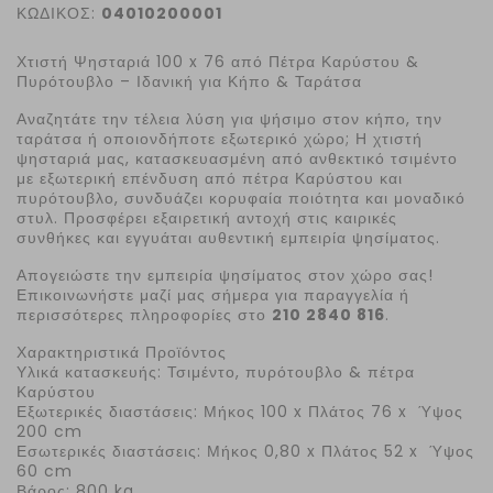
ΚΩΔΙΚΟΣ:
04010200001
Χτιστή Ψησταριά 100
x
76 από Πέτρα Καρύστου &
Πυρότουβλο – Ιδανική για Κήπο & Ταράτσα
Αναζητάτε την τέλεια λύση για ψήσιμο στον κήπο, την
ταράτσα ή οποιονδήποτε εξωτερικό χώρο; Η χτιστή
ψησταριά μας, κατασκευασμένη από ανθεκτικό τσιμέντο
με εξωτερική επένδυση από πέτρα Καρύστου και
πυρότουβλο, συνδυάζει κορυφαία ποιότητα και μοναδικό
στυλ. Προσφέρει εξαιρετική αντοχή στις καιρικές
συνθήκες και εγγυάται αυθεντική εμπειρία ψησίματος.
Απογειώστε την εμπειρία ψησίματος στον χώρο σας!
Επικοινωνήστε μαζί μας σήμερα για παραγγελία ή
περισσότερες πληροφορίες στο
210 2840 816
.
Χαρακτηριστικά Προϊόντος
Υλικά κατασκευής: Τσιμέντο, πυρότουβλο & πέτρα
Καρύστου
Εξωτερικές διαστάσεις: Μήκος 100 x Πλάτος 76 x Ύψος
200 cm
Εσωτερικές διαστάσεις: Μήκος 0,80 x Πλάτος 52 x Ύψος
60 cm
Βάρος: 800
kg