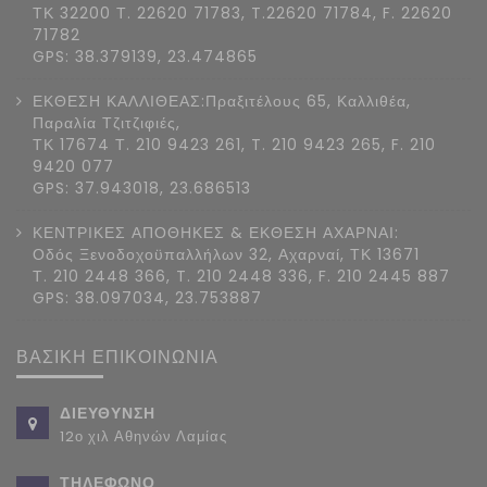
ΤΚ 32200 Τ. 22620 71783, T.22620 71784, F. 22620
71782
GPS: 38.379139, 23.474865
ΕΚΘΕΣΗ ΚΑΛΛΙΘΕΑΣ:Πραξιτέλους 65, Καλλιθέα,
Παραλία Τζιτζιφιές,
ΤΚ 17674 Τ. 210 9423 261, T. 210 9423 265, F. 210
9420 077
GPS: 37.943018, 23.686513
ΚΕΝΤΡΙΚΕΣ ΑΠΟΘΗΚΕΣ & ΕΚΘΕΣΗ ΑΧΑΡΝΑΙ:
Οδός Ξενοδοχοϋπαλλήλων 32, Αχαρναί, ΤΚ 13671
Τ. 210 2448 366, T. 210 2448 336, F. 210 2445 887
GPS: 38.097034, 23.753887
ΒΑΣΙΚΗ ΕΠΙΚΟΙΝΩΝΙΑ
ΔΙΕΥΘΥΝΣΗ
12ο χιλ Αθηνών Λαμίας
ΤΗΛΕΦΩΝΟ