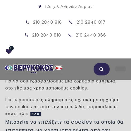
12ο χιλ Αθηνών Λαμίας
210 2840 816
210 2840 817
210 2840 818
210 2448 366
0
Αποδοχή Cookies
Για να σου εξασφαλίσουμε μια κορυφαία εμπειρία,
στο site μας χρησιμοποιούμε cookies.
ΨΗΣΤΑΡΙΑ 100X76 ΜΕ ΠΕΤΡΑ (ΜΕ
Για περισσότερες πληροφορίες σχετικά με τη χρήση
ΠΕΤΡΑ ΚΑΡΥΣΤΟΥ)
των cookies σε αυτή την ιστοσελίδα, παρακαλούμε
κάντε κλικ
ΕΔΩ
/
Προϊόντα
/
ΠΡΟΣΦΟΡΕΣ
ΨΗΣΤΑΡΙΕΣ
Μπορείτε να επιλέξετε τα cookies τα οποία θα
επιτρέπεται να χρησιμοποιούνται από τον