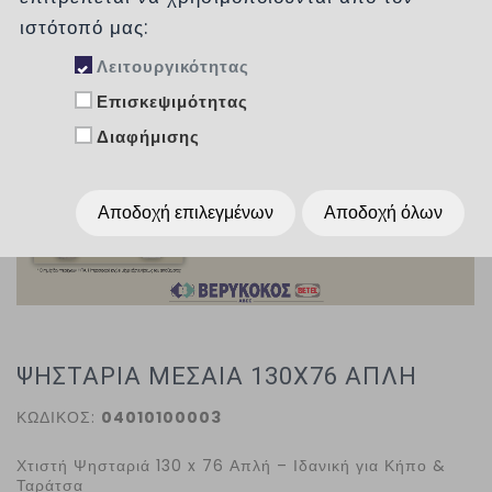
ιστότοπό μας:
Λειτουργικότητας
Επισκεψιμότητας
Διαφήμισης
Αποδοχή επιλεγμένων
Αποδοχή όλων
ΨΗΣΤΑΡΙΑ ΜΕΣΑΙΑ 130X76 ΑΠΛΗ
ΚΩΔΙΚΟΣ:
04010100003
Χτιστή Ψησταριά 130
x
76 Απλή – Ιδανική για Κήπο &
Ταράτσα