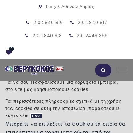
12ο χιλ Αθηνών Λαμίας
210 2840 816
210 2840 817
210 2840 818
210 2448 366
0
Αποδοχή Cookies
Για να σου εξασφαλίσουμε μια κορυφαία εμπειρία,
στο site μας χρησιμοποιούμε cookies.
ΨΗΣΤΑΡΙΑ ΜΕΣΑΙΑ 130X76 ΑΠΛΗ
Για περισσότερες πληροφορίες σχετικά με τη χρήση
των cookies σε αυτή την ιστοσελίδα, παρακαλούμε
/
Προϊόντα
/
ΠΡΟΣΦΟΡΕΣ
ΨΗΣΤΑΡΙΕΣ
κάντε κλικ
ΕΔΩ
Μπορείτε να επιλέξετε τα cookies τα οποία θα
επιτρέπεται να χρησιμοποιούνται από τον