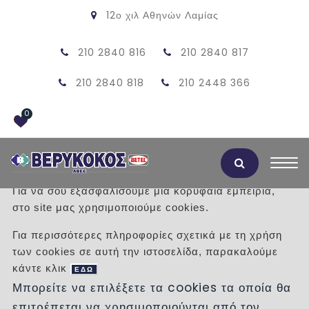
12ο χιλ Αθηνών Λαμίας
210 2840 816
210 2840 817
210 2840 818
210 2448 366
0
Αποδοχή Cookies
Για να σου εξασφαλίσουμε μια κορυφαία εμπειρία,
στο site μας χρησιμοποιούμε cookies.
ΣΩΜΑ ΛΟΥΤΡΟΥ ΤΥΠΟΣ Δ
Για περισσότερες πληροφορίες σχετικά με τη χρήση
των cookies σε αυτή την ιστοσελίδα, παρακαλούμε
/
Προϊόντα
/
ΣΩΜΑΤΑ ΚΑΛΟΡΙΦΕΡ
κάντε κλικ
ΕΔΩ
Μπορείτε να επιλέξετε τα cookies τα οποία θα
επιτρέπεται να χρησιμοποιούνται από τον