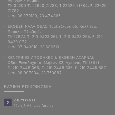
Αθηνών - Λαμίας,
ΤΚ 32200 Τ. 22620 71783, T.22620 71784, F. 22620
71782
GPS: 38.379139, 23.474865
ΕΚΘΕΣΗ ΚΑΛΛΙΘΕΑΣ:Πραξιτέλους 65, Καλλιθέα,
Παραλία Τζιτζιφιές,
ΤΚ 17674 Τ. 210 9423 261, T. 210 9423 265, F. 210
9420 077
GPS: 37.943018, 23.686513
ΚΕΝΤΡΙΚΕΣ ΑΠΟΘΗΚΕΣ & ΕΚΘΕΣΗ ΑΧΑΡΝΑΙ:
Οδός Ξενοδοχοϋπαλλήλων 32, Αχαρναί, ΤΚ 13671
Τ. 210 2448 366, T. 210 2448 336, F. 210 2445 887
GPS: 38.097034, 23.753887
ΒΑΣΙΚΗ ΕΠΙΚΟΙΝΩΝΙΑ
ΔΙΕΥΘΥΝΣΗ
12ο χιλ Αθηνών Λαμίας