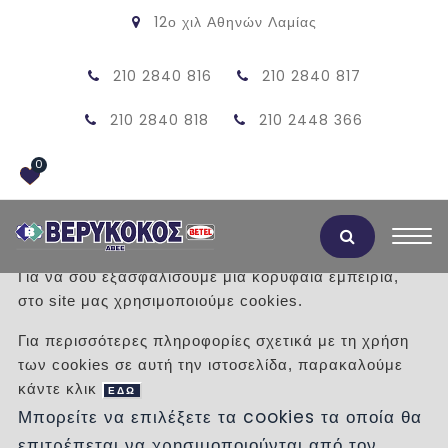
12ο χιλ Αθηνών Λαμίας
210 2840 816
210 2840 817
210 2840 818
210 2448 366
0
Αποδοχή Cookies
Για να σου εξασφαλίσουμε μια κορυφαία εμπειρία,
στο site μας χρησιμοποιούμε cookies.
ΣΩΜΑ ΛΟΥΤΡΟΥ ΤΥΠΟΣ ΓΙΓΑΣ
Για περισσότερες πληροφορίες σχετικά με τη χρήση
των cookies σε αυτή την ιστοσελίδα, παρακαλούμε
/
Προϊόντα
/
ΣΩΜΑΤΑ ΚΑΛΟΡΙΦΕΡ
κάντε κλικ
ΕΔΩ
Μπορείτε να επιλέξετε τα cookies τα οποία θα
επιτρέπεται να χρησιμοποιούνται από τον