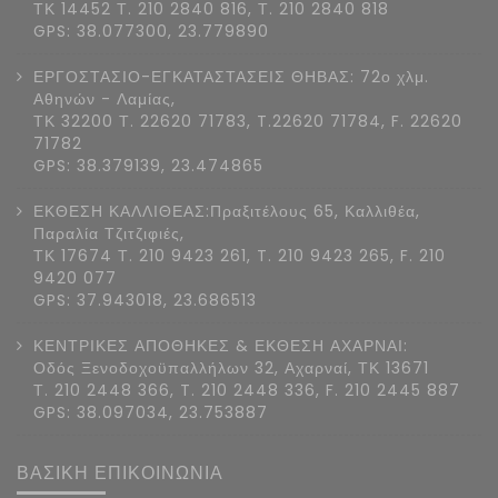
ΤΚ 14452 Τ. 210 2840 816, Τ. 210 2840 818
GPS: 38.077300, 23.779890
ΕΡΓΟΣΤΑΣΙΟ-ΕΓΚΑΤΑΣΤΑΣΕΙΣ ΘΗΒΑΣ: 72ο χλμ.
Αθηνών - Λαμίας,
ΤΚ 32200 Τ. 22620 71783, T.22620 71784, F. 22620
71782
GPS: 38.379139, 23.474865
ΕΚΘΕΣΗ ΚΑΛΛΙΘΕΑΣ:Πραξιτέλους 65, Καλλιθέα,
Παραλία Τζιτζιφιές,
ΤΚ 17674 Τ. 210 9423 261, T. 210 9423 265, F. 210
9420 077
GPS: 37.943018, 23.686513
ΚΕΝΤΡΙΚΕΣ ΑΠΟΘΗΚΕΣ & ΕΚΘΕΣΗ ΑΧΑΡΝΑΙ:
Οδός Ξενοδοχοϋπαλλήλων 32, Αχαρναί, ΤΚ 13671
Τ. 210 2448 366, T. 210 2448 336, F. 210 2445 887
GPS: 38.097034, 23.753887
ΒΑΣΙΚΗ ΕΠΙΚΟΙΝΩΝΙΑ