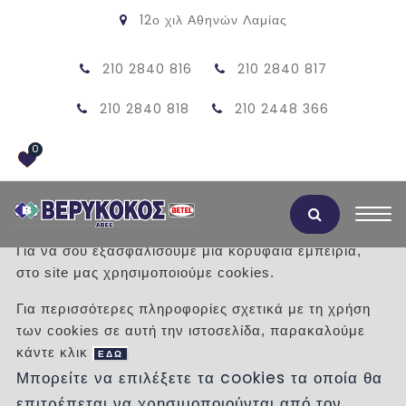
12ο χιλ Αθηνών Λαμίας
210 2840 816
210 2840 817
210 2840 818
210 2448 366
0
Αποδοχή Cookies
Για να σου εξασφαλίσουμε μια κορυφαία εμπειρία,
στο site μας χρησιμοποιούμε cookies.
ΞΥΛΙΝΑ ΔΑΠΕΔΑ - ΠΑΡΚΕΤΑ ΜΑΣΙΦ
Για περισσότερες πληροφορίες σχετικά με τη χρήση
των cookies σε αυτή την ιστοσελίδα, παρακαλούμε
/
Προϊόντα
/
ΞΥΛΙΝΑ ΔΑΠΕΔΑ
ΜΑΣΙΦ
κάντε κλικ
ΕΔΩ
Μπορείτε να επιλέξετε τα cookies τα οποία θα
επιτρέπεται να χρησιμοποιούνται από τον