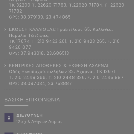
ΤΚ 32200 Τ. 22620 71783, T.22620 71784, F. 22620
71782
GPS: 38.379139, 23.474865
ΕΚΘΕΣΗ ΚΑΛΛΙΘΕΑΣ:Πραξιτέλους 65, Καλλιθέα,
Παραλία Τζιτζιφιές,
ΤΚ 17674 Τ. 210 9423 261, T. 210 9423 265, F. 210
9420 077
GPS: 37.943018, 23.686513
ΚΕΝΤΡΙΚΕΣ ΑΠΟΘΗΚΕΣ & ΕΚΘΕΣΗ ΑΧΑΡΝΑΙ:
Οδός Ξενοδοχοϋπαλλήλων 32, Αχαρναί, ΤΚ 13671
Τ. 210 2448 366, T. 210 2448 336, F. 210 2445 887
GPS: 38.097034, 23.753887
ΒΑΣΙΚΗ ΕΠΙΚΟΙΝΩΝΙΑ
ΔΙΕΥΘΥΝΣΗ
12ο χιλ Αθηνών Λαμίας