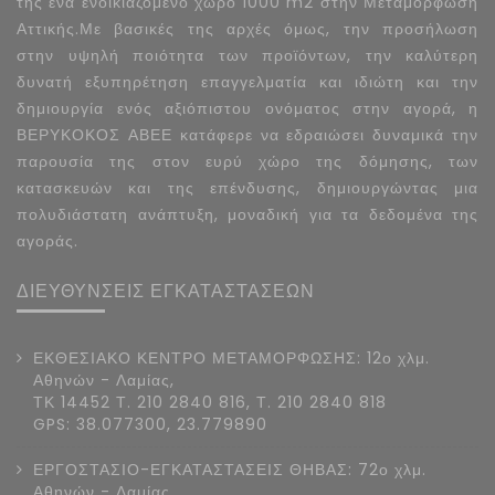
της ένα ενοικιαζόμενο χώρο 1000 m2 στην Μεταμόρφωση
Αττικής.Με βασικές της αρχές όμως, την προσήλωση
στην υψηλή ποιότητα των προϊόντων, την καλύτερη
δυνατή εξυπηρέτηση επαγγελματία και ιδιώτη και την
δημιουργία ενός αξιόπιστου ονόματος στην αγορά, η
ΒΕΡΥΚΟΚΟΣ ΑΒΕΕ κατάφερε να εδραιώσει δυναμικά την
παρουσία της στον ευρύ χώρο της δόμησης, των
κατασκευών και της επένδυσης, δημιουργώντας μια
πολυδιάστατη ανάπτυξη, μοναδική για τα δεδομένα της
αγοράς.
ΔΙΕΥΘΥΝΣΕΙΣ ΕΓΚΑΤΑΣΤΑΣΕΩΝ
ΕΚΘΕΣΙΑΚΟ ΚΕΝΤΡΟ ΜΕΤΑΜΟΡΦΩΣΗΣ: 12ο χλμ.
Αθηνών - Λαμίας,
ΤΚ 14452 Τ. 210 2840 816, Τ. 210 2840 818
GPS: 38.077300, 23.779890
ΕΡΓΟΣΤΑΣΙΟ-ΕΓΚΑΤΑΣΤΑΣΕΙΣ ΘΗΒΑΣ: 72ο χλμ.
Αθηνών - Λαμίας,