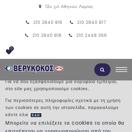
12ο χιλ Αθηνών Λαμίας
210 2840 816
210 2840 817
210 2840 818
210 2448 366
0
Αποδοχή Cookies
Για να σου εξασφαλίσουμε μια κορυφαία εμπειρία,
στο site μας χρησιμοποιούμε cookies.
ΠΡΟΪΟΝΤΑ
Για περισσότερες πληροφορίες σχετικά με τη χρήση
των cookies σε αυτή την ιστοσελίδα, παρακαλούμε
/
Προϊόντα
/
κάντε κλικ
ΕΔΩ
Μπορείτε να επιλέξετε τα cookies τα οποία θα
επιτρέπεται να χρησιμοποιούνται από τον