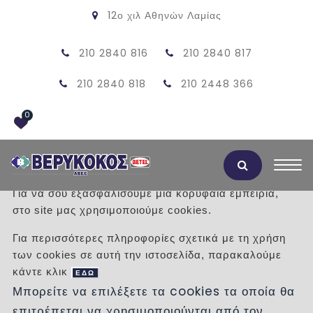
12ο χιλ Αθηνών Λαμίας
210 2840 816
210 2840 817
210 2840 818
210 2448 366
0
Αποδοχή Cookies
Για να σου εξασφαλίσουμε μια κορυφαία εμπειρία,
στο site μας χρησιμοποιούμε cookies.
KIAN WHITE 60X120
Για περισσότερες πληροφορίες σχετικά με τη χρήση
των cookies σε αυτή την ιστοσελίδα, παρακαλούμε
/
Προϊόντα
/
ΠΛΑΚΑΚΙΑ
ΔΑΠΕΔΟΥ
κάντε κλικ
ΕΣΩΤΕΡΙΚΟΥ ΧΩΡΟΥ
ΜΑΡΜΑΡΟΥ
ΕΔΩ
Μπορείτε να επιλέξετε τα cookies τα οποία θα
επιτρέπεται να χρησιμοποιούνται από τον