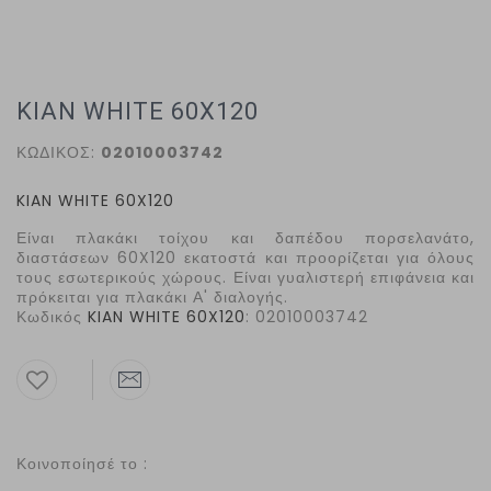
KIAN WHITE 60X120
ΚΩΔΙΚΟΣ:
02010003742
KIAN
WHITE
60
X
120
Είναι πλακάκι τοίχου και δαπέδου πορσελανάτο,
διαστάσεων 60
X
120 εκατοστά και προορίζεται για όλους
τους εσωτερικούς χώρους. Είναι γυαλιστερή επιφάνεια και
πρόκειται για πλακάκι Α' διαλογής.
Κωδικός
KIAN
WHITE
60
X
120
: 02010003742
Κοινοποίησέ το :