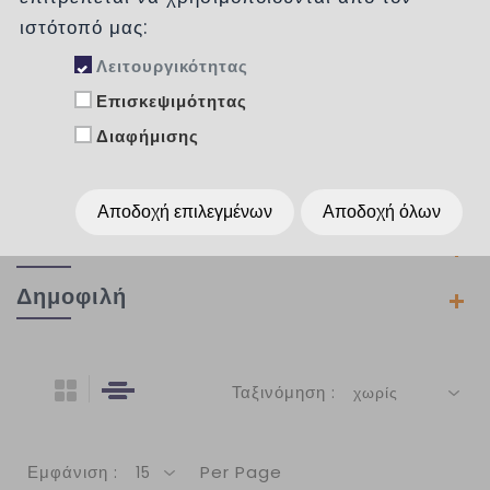
ιστότοπό μας:
ΧΩΡΟΣ
Λειτουργικότητας
ΥΦΗ
Επισκεψιμότητας
ΧΩΡΟΣ
Διαφήμισης
ΧΡΩΜΑ
Αποδοχή επιλεγμένων
Αποδοχή όλων
ΔΙΑΣΤΑΣΕΙΣ
Δημοφιλή
Ταξινόμηση :
χωρίς
Εμφάνιση :
Per Page
15