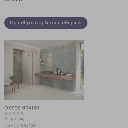
Προσθήκη στη λίστα επιθυμιών
OXYDE 60X120
0 κριτικές
OXYDE 60
X
120