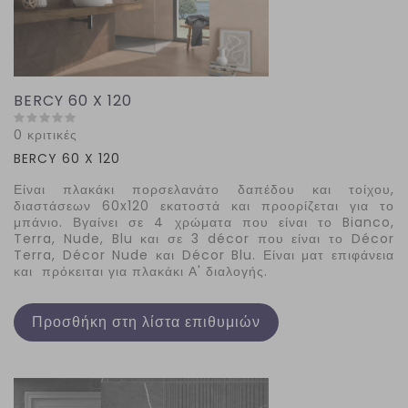
BERCY 60 X 120
0 κριτικές
BERCY
60
X
120
Είναι πλακάκι πορσελανάτο δαπέδου και τοίχου,
διαστάσεων 60x120 εκατοστά και προορίζεται για το
μπάνιο. Βγαίνει σε 4 χρώματα που είναι το
Bianco
,
Terra
,
Nude
,
Blu
και σε 3
d
é
cor
που είναι το
D
é
cor
Terra
,
D
é
cor
Nude
και
D
é
cor
Blu
. Είναι ματ επιφάνεια
και πρόκειται για πλακάκι Α' διαλογής.
Προσθήκη στη λίστα επιθυμιών