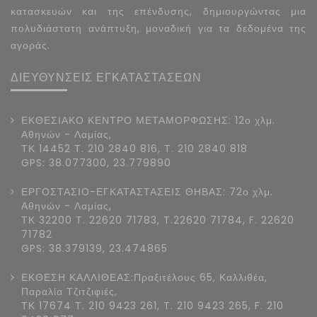
κατασκευών και της επένδυσης, δημιουργώντας μια
πολυδιάστατη ανάπτυξη, μοναδική για τα δεδομένα της
αγοράς.
ΔΙΕΥΘΥΝΣΕΙΣ ΕΓΚΑΤΑΣΤΑΣΕΩΝ
ΕΚΘΕΣΙΑΚΟ ΚΕΝΤΡΟ ΜΕΤΑΜΟΡΦΩΣΗΣ: 12ο χλμ.
Αθηνών - Λαμίας,
ΤΚ 14452 Τ. 210 2840 816, Τ. 210 2840 818
GPS: 38.077300, 23.779890
ΕΡΓΟΣΤΑΣΙΟ-ΕΓΚΑΤΑΣΤΑΣΕΙΣ ΘΗΒΑΣ: 72ο χλμ.
Αθηνών - Λαμίας,
ΤΚ 32200 Τ. 22620 71783, T.22620 71784, F. 22620
71782
GPS: 38.379139, 23.474865
ΕΚΘΕΣΗ ΚΑΛΛΙΘΕΑΣ:Πραξιτέλους 65, Καλλιθέα,
Παραλία Τζιτζιφιές,
ΤΚ 17674 Τ. 210 9423 261, T. 210 9423 265, F. 210