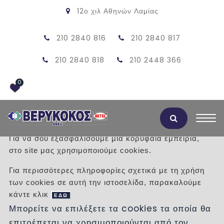
12ο χιλ Αθηνών Λαμίας
210 2840 816
210 2840 817
210 2840 818
210 2448 366
0
Αποδοχή Cookies
Για να σου εξασφαλίσουμε μια κορυφαία εμπειρία,
στο site μας χρησιμοποιούμε cookies.
ΠΡΟΪΟΝΤΑ
Για περισσότερες πληροφορίες σχετικά με τη χρήση
των cookies σε αυτή την ιστοσελίδα, παρακαλούμε
/
Προϊόντα
/
ΠΛΑΚΑΚΙΑ
κάντε κλικ
ΕΔΩ
Μπορείτε να επιλέξετε τα cookies τα οποία θα
Κατηγορίες
επιτρέπεται να χρησιμοποιούνται από τον