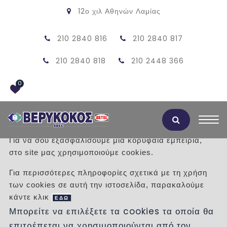
12ο χιλ Αθηνών Λαμίας
210 2840 816
210 2840 817
210 2840 818
210 2448 366
0
Αποδοχή Cookies
Για να σου εξασφαλίσουμε μια κορυφαία εμπειρία,
στο site μας χρησιμοποιούμε cookies.
ΠΡΟΪΟΝΤΑ
Για περισσότερες πληροφορίες σχετικά με τη χρήση
των cookies σε αυτή την ιστοσελίδα, παρακαλούμε
/
Προϊόντα
/
ΕΙΔΗ ΥΓΙΕΙΝΗΣ
ΜΠΑΝΙΕΡΕΣ
κάντε κλικ
ΕΔΩ
Μπορείτε να επιλέξετε τα cookies τα οποία θα
Κατηγορίες
επιτρέπεται να χρησιμοποιούνται από τον