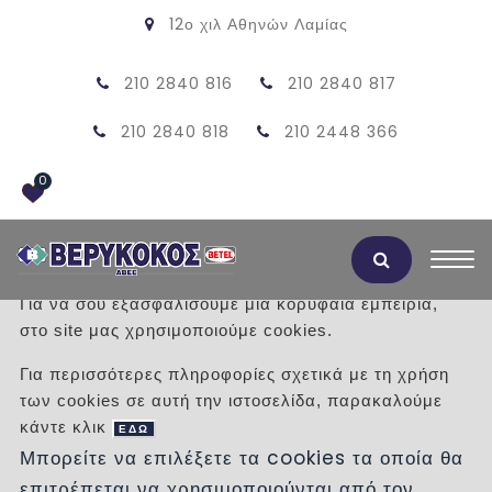
12ο χιλ Αθηνών Λαμίας
210 2840 816
210 2840 817
210 2840 818
210 2448 366
0
Αποδοχή Cookies
Για να σου εξασφαλίσουμε μια κορυφαία εμπειρία,
στο site μας χρησιμοποιούμε cookies.
ΠΡΟΪΟΝΤΑ
Για περισσότερες πληροφορίες σχετικά με τη χρήση
των cookies σε αυτή την ιστοσελίδα, παρακαλούμε
/
Προϊόντα
/
ΕΙΔΗ ΥΓΙΕΙΝΗΣ
ΝΙΠΤΗΡΕΣ
κάντε κλικ
ΕΝΘΕΤΟΙ - ΗΜΙΕΝΘΕΤΟΙ
ΕΔΩ
Μπορείτε να επιλέξετε τα cookies τα οποία θα
επιτρέπεται να χρησιμοποιούνται από τον