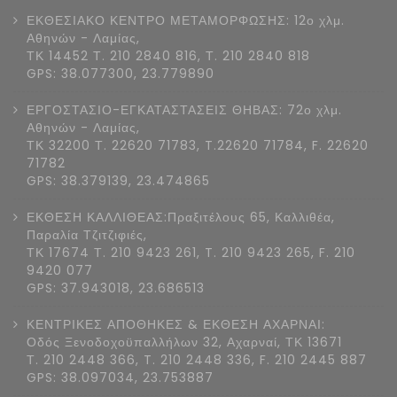
ΕΚΘΕΣΙΑΚΟ ΚΕΝΤΡΟ ΜΕΤΑΜΟΡΦΩΣΗΣ: 12ο χλμ.
Αθηνών - Λαμίας,
ΤΚ 14452 Τ. 210 2840 816, Τ. 210 2840 818
GPS: 38.077300, 23.779890
ΕΡΓΟΣΤΑΣΙΟ-ΕΓΚΑΤΑΣΤΑΣΕΙΣ ΘΗΒΑΣ: 72ο χλμ.
Αθηνών - Λαμίας,
ΤΚ 32200 Τ. 22620 71783, T.22620 71784, F. 22620
71782
GPS: 38.379139, 23.474865
ΕΚΘΕΣΗ ΚΑΛΛΙΘΕΑΣ:Πραξιτέλους 65, Καλλιθέα,
Παραλία Τζιτζιφιές,
ΤΚ 17674 Τ. 210 9423 261, T. 210 9423 265, F. 210
9420 077
GPS: 37.943018, 23.686513
ΚΕΝΤΡΙΚΕΣ ΑΠΟΘΗΚΕΣ & ΕΚΘΕΣΗ ΑΧΑΡΝΑΙ:
Οδός Ξενοδοχοϋπαλλήλων 32, Αχαρναί, ΤΚ 13671
Τ. 210 2448 366, T. 210 2448 336, F. 210 2445 887
GPS: 38.097034, 23.753887