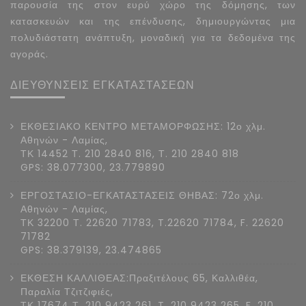
παρουσία της στον ευρύ χώρο της δόμησης, των
κατασκευών και της επένδυσης, δημιουργώντας μια
πολυδιάστατη ανάπτυξη, μοναδική για τα δεδομένα της
αγοράς.
ΔΙΕΥΘΥΝΣΕΙΣ ΕΓΚΑΤΑΣΤΑΣΕΩΝ
ΕΚΘΕΣΙΑΚΟ ΚΕΝΤΡΟ ΜΕΤΑΜΟΡΦΩΣΗΣ: 12ο χλμ.
Αθηνών - Λαμίας,
ΤΚ 14452 Τ. 210 2840 816, Τ. 210 2840 818
GPS: 38.077300, 23.779890
ΕΡΓΟΣΤΑΣΙΟ-ΕΓΚΑΤΑΣΤΑΣΕΙΣ ΘΗΒΑΣ: 72ο χλμ.
Αθηνών - Λαμίας,
ΤΚ 32200 Τ. 22620 71783, T.22620 71784, F. 22620
71782
GPS: 38.379139, 23.474865
ΕΚΘΕΣΗ ΚΑΛΛΙΘΕΑΣ:Πραξιτέλους 65, Καλλιθέα,
Παραλία Τζιτζιφιές,
ΤΚ 17674 Τ. 210 9423 261, T. 210 9423 265, F. 210