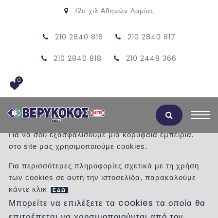
12ο χιλ Αθηνών Λαμίας
210 2840 816
210 2840 817
210 2840 818
210 2448 366
0
Αποδοχή Cookies
Για να σου εξασφαλίσουμε μια κορυφαία εμπειρία,
στο site μας χρησιμοποιούμε cookies.
ΠΡΟΪΟΝΤΑ
Για περισσότερες πληροφορίες σχετικά με τη χρήση
των cookies σε αυτή την ιστοσελίδα, παρακαλούμε
/
Προϊόντα
/
ΕΙΔΗ ΥΓΙΕΙΝΗΣ
ΛΕΚΑΝΕΣ
κάντε κλικ
ΕΔΩ
Μπορείτε να επιλέξετε τα cookies τα οποία θα
Κατηγορίες
επιτρέπεται να χρησιμοποιούνται από τον