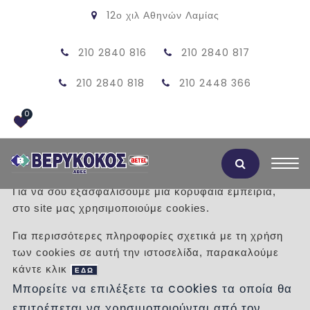
12ο χιλ Αθηνών Λαμίας
210 2840 816
210 2840 817
210 2840 818
210 2448 366
0
Αποδοχή Cookies
Για να σου εξασφαλίσουμε μια κορυφαία εμπειρία,
στο site μας χρησιμοποιούμε cookies.
ΠΡΟΪΟΝΤΑ
Για περισσότερες πληροφορίες σχετικά με τη χρήση
των cookies σε αυτή την ιστοσελίδα, παρακαλούμε
/
Προϊόντα
/
TZAKIA
ΕΝΕΡΓΕΙΑΚΑ
κάντε κλικ
ΚΑΛΟΡΙΦΕΡ ΠΕΛΛΕΤ
ΕΔΩ
Μπορείτε να επιλέξετε τα cookies τα οποία θα
επιτρέπεται να χρησιμοποιούνται από τον