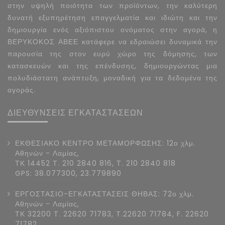
στην υψηλή ποιότητα των προϊόντων, την καλύτερη
δυνατή εξυπηρέτηση επαγγελματία και ιδιώτη και την
δημιουργία ενός αξιόπιστου ονόματος στην αγορά, η
ΒΕΡΥΚΟΚΟΣ ΑΒΕΕ κατάφερε να εδραιώσει δυναμικά την
παρουσία της στον ευρύ χώρο της δόμησης, των
κατασκευών και της επένδυσης, δημιουργώντας μια
πολυδιάστατη ανάπτυξη, μοναδική για τα δεδομένα της
αγοράς.
ΔΙΕΥΘΥΝΣΕΙΣ ΕΓΚΑΤΑΣΤΑΣΕΩΝ
ΕΚΘΕΣΙΑΚΟ ΚΕΝΤΡΟ ΜΕΤΑΜΟΡΦΩΣΗΣ: 12ο χλμ.
Αθηνών - Λαμίας,
ΤΚ 14452 Τ. 210 2840 816, Τ. 210 2840 818
GPS: 38.077300, 23.779890
ΕΡΓΟΣΤΑΣΙΟ-ΕΓΚΑΤΑΣΤΑΣΕΙΣ ΘΗΒΑΣ: 72ο χλμ.
Αθηνών - Λαμίας,
ΤΚ 32200 Τ. 22620 71783, T.22620 71784, F. 22620
71782