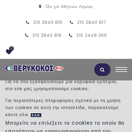
12ο χιλ Αθηνών Λαμίας
210 2840 816
210 2840 817
210 2840 818
210 2448 366
0
Αποδοχή Cookies
Για να σου εξασφαλίσουμε μια κορυφαία εμπειρία,
στο site μας χρησιμοποιούμε cookies.
ΠΡΟΪΟΝΤΑ
Για περισσότερες πληροφορίες σχετικά με τη χρήση
των cookies σε αυτή την ιστοσελίδα, παρακαλούμε
/
Προϊόντα
/
ΠΡΟΙΟΝΤΑ ΤΣΙΜΕΝΤΟΥ
κάντε κλικ
ΦΡΕΑΤΙΑ
50Χ60
ΕΔΩ
Μπορείτε να επιλέξετε τα cookies τα οποία θα
επιτρέπεται να χρησιμοποιούνται από τον