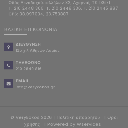
Οδός Ξενοδοχοϋπαλλήλων 32, Αχαρναί, ΤΚ 13671
Τ. 210 2448 366, T. 210 2448 336, F. 210 2445 887
GPS: 38.097034, 23.753887
ΒΑΣΙΚΗ ΕΠΙΚΟΙΝΩΝΙΑ
ΔΙΕΥΘΥΝΣΗ
12ο χιλ Αθηνών Λαμίας
ΤΗΛΕΦΩΝΟ
210 2840 816
EMAIL
info@verykokos.gr
© Verykokos 2026 |
Πολιτική απορρήτου
|
Όροι
χρήσης
| Powered by
Wservices