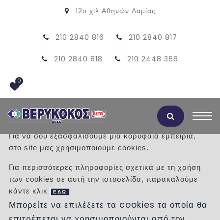
12ο χιλ Αθηνών Λαμίας
210 2840 816
210 2840 817
210 2840 818
210 2448 366
0
Αποδοχή Cookies
Για να σου εξασφαλίσουμε μια κορυφαία εμπειρία,
στο site μας χρησιμοποιούμε cookies.
ΠΡΟΪΟΝΤΑ
Για περισσότερες πληροφορίες σχετικά με τη χρήση
των cookies σε αυτή την ιστοσελίδα, παρακαλούμε
/
Προϊόντα
/
ΚΟΥΖΙΝΑ
κάντε κλικ
ΕΠΙΠΛΟ ΚΟΥΖΙΝΑΣ
ΕΛΛΗΝΙΚΗΣ ΚΑΤΑΣΚΕΥΗΣ
ΕΔΩ
Μπορείτε να επιλέξετε τα cookies τα οποία θα
επιτρέπεται να χρησιμοποιούνται από τον