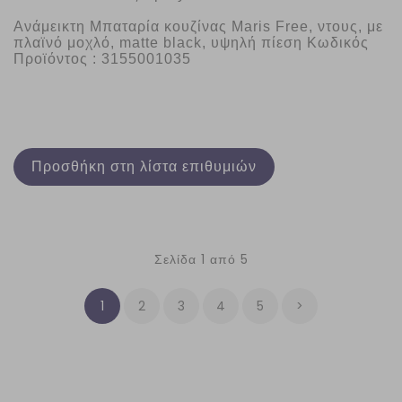
Ανάμεικτη Μπαταρία κουζίνας Maris Free, ντους, με 
πλαϊνό μοχλό, matte black, υψηλή πίεση Κωδικός 
Προϊόντος : 3155001035
Προσθήκη στη λίστα επιθυμιών
Σελίδα 1 από 5
1
2
3
4
5
>