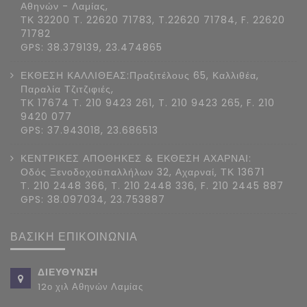
Αθηνών - Λαμίας,
ΤΚ 32200 Τ. 22620 71783, T.22620 71784, F. 22620
71782
GPS: 38.379139, 23.474865
ΕΚΘΕΣΗ ΚΑΛΛΙΘΕΑΣ:Πραξιτέλους 65, Καλλιθέα,
Παραλία Τζιτζιφιές,
ΤΚ 17674 Τ. 210 9423 261, T. 210 9423 265, F. 210
9420 077
GPS: 37.943018, 23.686513
ΚΕΝΤΡΙΚΕΣ ΑΠΟΘΗΚΕΣ & ΕΚΘΕΣΗ ΑΧΑΡΝΑΙ:
Οδός Ξενοδοχοϋπαλλήλων 32, Αχαρναί, ΤΚ 13671
Τ. 210 2448 366, T. 210 2448 336, F. 210 2445 887
GPS: 38.097034, 23.753887
ΒΑΣΙΚΗ ΕΠΙΚΟΙΝΩΝΙΑ
ΔΙΕΥΘΥΝΣΗ
12ο χιλ Αθηνών Λαμίας