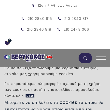
12ο χιλ Αθηνών Λαμίας
210 2840 816
210 2840 817
210 2840 818
210 2448 366
0
Αποδοχή Cookies
Για να σου εξασφαλίσουμε μια κορυφαία εμπειρία,
στο site μας χρησιμοποιούμε cookies.
ΠΡΟΪΟΝΤΑ
Για περισσότερες πληροφορίες σχετικά με τη χρήση
των cookies σε αυτή την ιστοσελίδα, παρακαλούμε
/
Προϊόντα
/
ΚΟΥΖΙΝΑ
κάντε κλικ
ΝΕΡΟΧΥΤΕΣ - ΜΠΑΤΑΡΙΕΣ
ΜΠΑΤΑΡΙΕΣ
ΕΔΩ
Μπορείτε να επιλέξετε τα cookies τα οποία θα
επιτρέπεται να χρησιμοποιούνται από τον