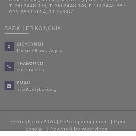
Τ. 210 2448 366, T. 210 2448 336, F. 210 2445 887
GPS: 38.097034, 23.753887
ΒΑΣΙΚΗ ΕΠΙΚΟΙΝΩΝΙΑ
ΔΙΕΥΘΥΝΣΗ
12ο χιλ Αθηνών Λαμίας
ΤΗΛΕΦΩΝΟ
210 2840 816
EMAIL
info@verykokos.gr
© Verykokos 2026 |
Πολιτική απορρήτου
|
Όροι
χρήσης
| Powered by
Wservices