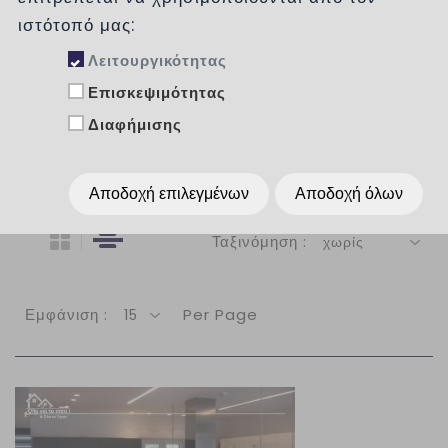
Κατηγορίες
ιστότοπό μας:
ΧΡΩΜΑ
Λειτουργικότητας
Επισκεψιμότητας
ΕΙΔΗ
Διαφήμισης
ΧΩΡΟΣ
Αποδοχή επιλεγμένων
Αποδοχή όλων
Ταξινόμηση :
χωρίς
Εμφάνιση :
Per Page
15