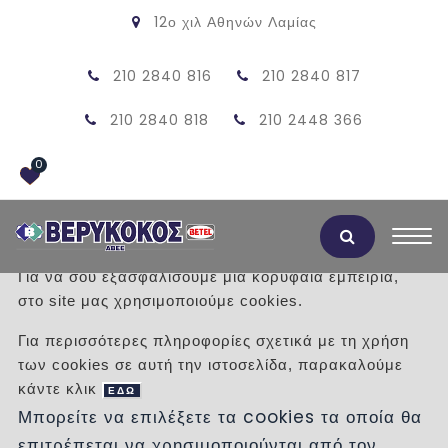
12ο χιλ Αθηνών Λαμίας
210 2840 816
210 2840 817
210 2840 818
210 2448 366
0
Αποδοχή Cookies
Για να σου εξασφαλίσουμε μια κορυφαία εμπειρία,
στο site μας χρησιμοποιούμε cookies.
ΠΡΟΪΟΝΤΑ
Για περισσότερες πληροφορίες σχετικά με τη χρήση
των cookies σε αυτή την ιστοσελίδα, παρακαλούμε
/
Προϊόντα
/
ΜΑΡΜΑΡΑ
κάντε κλικ
ΧΑΛΑΖΙΑΚΑ - ΤΕΧΝΟΜΑΡΜΑΡΑ
ΕΔΩ
Μπορείτε να επιλέξετε τα cookies τα οποία θα
επιτρέπεται να χρησιμοποιούνται από τον