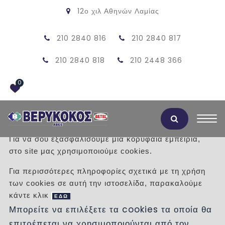
12ο χιλ Αθηνών Λαμίας
210 2840 816
210 2840 817
210 2840 818
210 2448 366
0
Αποδοχή Cookies
Για να σου εξασφαλίσουμε μια κορυφαία εμπειρία,
στο site μας χρησιμοποιούμε cookies.
ΠΡΟΪΟΝΤΑ
Για περισσότερες πληροφορίες σχετικά με τη χρήση
των cookies σε αυτή την ιστοσελίδα, παρακαλούμε
/
Προϊόντα
/
ΕΙΔΗ ΥΓΙΕΙΝΗΣ
κάντε κλικ
ΕΔΩ
Μπορείτε να επιλέξετε τα cookies τα οποία θα
Κατηγορίες
επιτρέπεται να χρησιμοποιούνται από τον