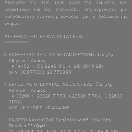
παρουσία της στον ευρύ χώρο της δόμησης, των
κατασκευών και της επένδυσης, δημιουργώντας μια
πολυδιάστατη ανάπτυξη, μοναδική για τα δεδομένα της
αγοράς.
ΔΙΕΥΘΥΝΣΕΙΣ ΕΓΚΑΤΑΣΤΑΣΕΩΝ
ΕΚΘΕΣΙΑΚΟ ΚΕΝΤΡΟ ΜΕΤΑΜΟΡΦΩΣΗΣ: 12ο χλμ.
Αθηνών - Λαμίας,
ΤΚ 14452 Τ. 210 2840 816, Τ. 210 2840 818
GPS: 38.077300, 23.779890
ΕΡΓΟΣΤΑΣΙΟ-ΕΓΚΑΤΑΣΤΑΣΕΙΣ ΘΗΒΑΣ: 72ο χλμ.
Αθηνών - Λαμίας,
ΤΚ 32200 Τ. 22620 71783, T.22620 71784, F. 22620
71782
GPS: 38.379139, 23.474865
ΕΚΘΕΣΗ ΚΑΛΛΙΘΕΑΣ:Πραξιτέλους 65, Καλλιθέα,
Παραλία Τζιτζιφιές,
ΤΚ 17674 Τ. 210 9423 261, T. 210 9423 265, F. 210