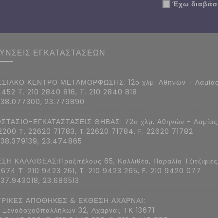
Έχω διαβάσε
ΘΥΝΣΕΙΣ ΕΓΚΑΤΑΣΤΑΣΕΩΝ
ΣΙΑΚΟ ΚΕΝΤΡΟ ΜΕΤΑΜΟΡΦΩΣΗΣ: 12ο χλμ. Αθηνών - Λαμίας
4452 Τ. 210 2840 816, Τ. 210 2840 818
 38.077300, 23.779890
ΣΤΑΣΙΟ-ΕΓΚΑΤΑΣΤΑΣΕΙΣ ΘΗΒΑΣ: 72ο χλμ. Αθηνών - Λαμίας
2200 Τ. 22620 71783, T.22620 71784, F. 22620 71782
 38.379139, 23.474865
ΣΗ ΚΑΛΛΙΘΕΑΣ:Πραξιτέλους 65, Καλλιθέα, Παραλία Τζιτζιφιές
7674 Τ. 210 9423 261, T. 210 9423 265, F. 210 9420 077
 37.943018, 23.686513
ΡΙΚΕΣ ΑΠΟΘΗΚΕΣ & ΕΚΘΕΣΗ ΑΧΑΡΝΑΙ:
 Ξενοδοχοϋπαλλήλων 32, Αχαρναί, ΤΚ 13671