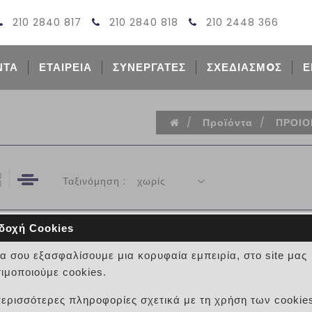
210 2840 817
210 2840 818
210 2448 366
ΝΤΑ
ΕΤΑΙΡΕΙΑ
ΣΥΝΕΡΓΑΤΕΣ
ΣΧΕΔΙΑΣΜOΣ
Ε
/
Προϊόντα
/
ΠΡΟΙΟ
Ταξινόμηση :
χωρίς
δοχή Cookies
ΚΑΝΑΛΙ ΟΣΕ ΔΙΠΛΟ 50
να σου εξασφαλίσουμε μια κορυφαία εμπειρία, στο site μας
ιμοποιούμε cookies.
0 κριτικές
περισσότερες πληροφορίες σχετικά με τη χρήση των cookie
ΚΑΝΑΛΙ ΟΣΕ ΔΙΠΛΟ 50Χ36