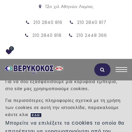
12ο χιλ Αθηνών Λαμίας
210 2840 816
210 2840 817
210 2840 818
210 2448 366
0
Αποδοχή Cookies
Για να σου εξασφαλίσουμε μια κορυφαία εμπειρία,
στο site μας χρησιμοποιούμε cookies.
ΚΑΝΑΛΙ ΟΣΕ ΔΙΠΛΟ-ΚΑΠΑΚΙ
Για περισσότερες πληροφορίες σχετικά με τη χρήση
50Χ36Χ6
των cookies σε αυτή την ιστοσελίδα, παρακαλούμε
κάντε κλικ
ΕΔΩ
/
Προϊόντα
/
ΠΡΟΙΟΝΤΑ ΤΣΙΜΕΝΤΟΥ
Μπορείτε να επιλέξετε τα cookies τα οποία θα
ΚΑΝΑΛΙΑ
ΟΣΕ ΔΙΠΛΑ
επιτρέπεται να χρησιμοποιούνται από τον