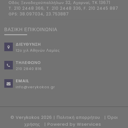
Οδός Ξενοδοχοϋπαλλήλων 32, Αχαρναί, ΤΚ 13671
Τ. 210 2448 366, T. 210 2448 336, F. 210 2445 887
GPS: 38.097034, 23.753887
ΒΑΣΙΚΗ ΕΠΙΚΟΙΝΩΝΙΑ
ΔΙΕΥΘΥΝΣΗ
12ο χιλ Αθηνών Λαμίας
ΤΗΛΕΦΩΝΟ
210 2840 816
EMAIL
info@verykokos.gr
© Verykokos 2026 |
Πολιτική απορρήτου
|
Όροι
χρήσης
| Powered by
Wservices