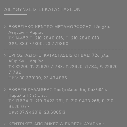
ΔΙΕΥΘΥΝΣΕΙΣ ΕΓΚΑΤΑΣΤΑΣΕΩΝ
ΕΚΘΕΣΙΑΚΟ ΚΕΝΤΡΟ ΜΕΤΑΜΟΡΦΩΣΗΣ: 12ο χλμ.
Αθηνών - Λαμίας,
ΤΚ 14452 Τ. 210 2840 816, Τ. 210 2840 818
GPS: 38.077300, 23.779890
ΕΡΓΟΣΤΑΣΙΟ-ΕΓΚΑΤΑΣΤΑΣΕΙΣ ΘΗΒΑΣ: 72ο χλμ.
Αθηνών - Λαμίας,
ΤΚ 32200 Τ. 22620 71783, T.22620 71784, F. 22620
71782
GPS: 38.379139, 23.474865
ΕΚΘΕΣΗ ΚΑΛΛΙΘΕΑΣ:Πραξιτέλους 65, Καλλιθέα,
Παραλία Τζιτζιφιές,
ΤΚ 17674 Τ. 210 9423 261, T. 210 9423 265, F. 210
9420 077
GPS: 37.943018, 23.686513
ΚΕΝΤΡΙΚΕΣ ΑΠΟΘΗΚΕΣ & ΕΚΘΕΣΗ ΑΧΑΡΝΑΙ: