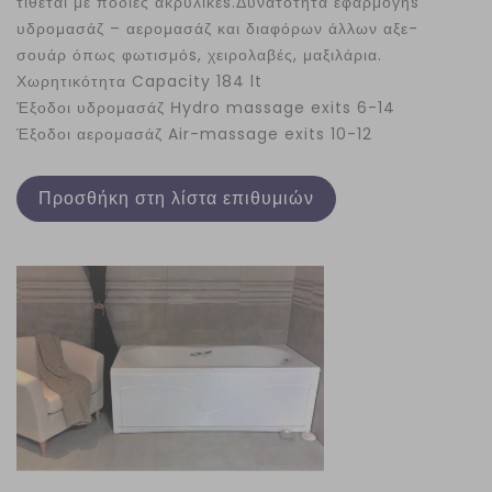
τίθεται με ποδιές ακρυλικέs.Δυνατότητα εφαρμογήs
υδρομασάζ – αερομασάζ και διαφόρων άλλων αξε-
σουάρ όπως φωτισμόs, χειρολαβές, μαξιλάρια.
Χωρητικότητα Capacity 184 lt
Έξοδοι υδρομασάζ Ηydro massage exits 6-14
Έξοδοι αερομασάζ Air-massage exits 10-12
Προσθήκη στη λίστα επιθυμιών