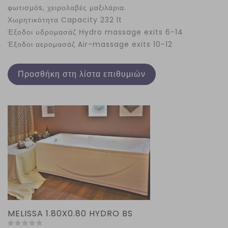
φωτισμόs, χειρολαβές μαξιλάρια.
Χωρητικότητα Capacity 232 lt
Έξοδοι υδρομασάζ Ηydro massage exits 6-14
Έξοδοι αερομασάζ Air-massage exits 10-12
Προσθήκη στη λίστα επιθυμιών
MELISSA 1.80X0.80 HYDRO BS