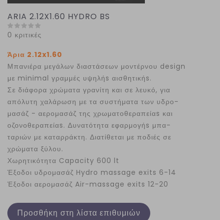
ARIA 2.12X1.60 HYDRO BS
0 κριτικές
Άρια 2.12x1.60
Μπανιέρα μεγάλων διαστάσεων μοντέρνου design
με minimal γραμμές υψηλήs αισθητικήs.
Σε διάφορα χρώματα γρανίτη και σε λευκό, για
απόλυτη χαλάρωση με τα συστήματα των υδρο-
μασάζ - αερομασάζ της χρωματοθεραπείαs και
οζονοθεραπείαs. Δυνατότητα εφαρμογήs μπα-
ταριών με καταρράκτη. Διατίθεται με ποδιές σε
χρώματα ξύλου.
Χωρητικότητα Capacity 600 lt
Έξοδοι υδρομασάζ Hydro massage exits 6-14
Έξοδοι αερομασάζ Air-massage exits 12-20
Προσθήκη στη λίστα επιθυμιών