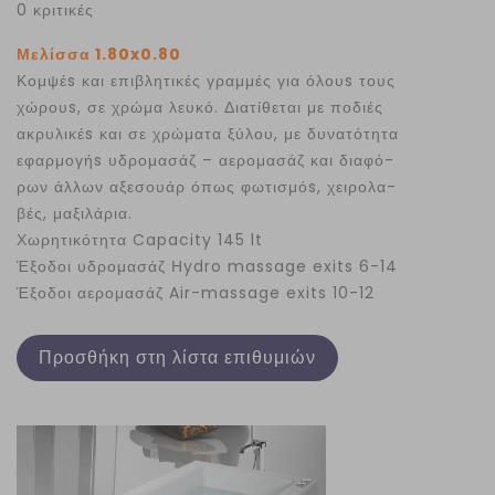
0 κριτικές
Μελίσσα 1.80x0.80
Κομψέs και επιβλητικές γραμμές για όλουs τους
χώρουs, σε χρώμα λευκό. Διατίθεται με ποδιές
ακρυλικέs και σε χρώματα ξύλου, με δυνατότητα
εφαρμογήs υδρομασάζ – αερομασάζ και διαφό-
ρων άλλων αξεσουάρ όπως φωτισμόs, χειρολα-
βές, μαξιλάρια.
Χωρητικότητα Capacity 145 lt
Έξοδοι υδρομασάζ Ηydro massage exits 6-14
Έξοδοι αερομασάζ Air-massage exits 10-12
Προσθήκη στη λίστα επιθυμιών