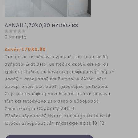
ΔΑΝΑΗ 1,70Χ0,80 HYDRO BS
0 κριτικές
Δανάη 1.70X0.80
Design με τετράγωνεs γραμμές και κυματοειδή
σχήματα. Διατίθεται με ποδιές ακρυλικέs και σε
χρώματα ξύλου, με δυνατότητα εφαρμογήs υδρο-
μασάζ – αερομασάζ και διαφόρων άλλων αξε-
σουάρ, όπως φωτισμόs, χειρολαβές, μαξιλάρια.
Στην φωτογράφιση συνοδεύεται από τετράγωνα
τζετ και τετράγωνο χειριστήριο υδρομασάζ.
Χωρητικότητα Capacity 240 lt
Έξοδοι υδρομασάζ Ηydro massage exits 6-14
Έξοδοι αερομασάζ Air-massage exits 10-12