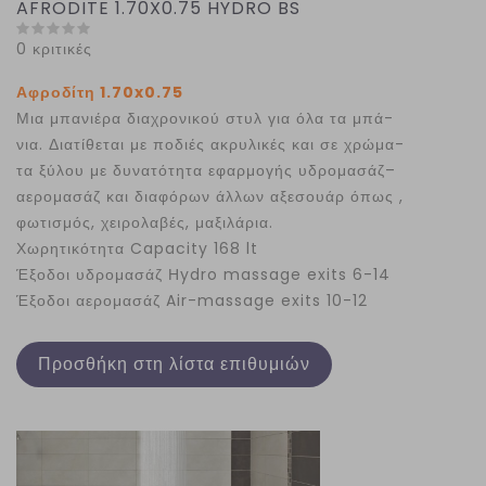
AFRODITE 1.70X0.75 HYDRO BS
0 κριτικές
Αφροδίτη 1.70x0.75
Μια μπανιέρα διαχρονικού στυλ για όλα τα μπά-
νια. Διατίθεται με ποδιές ακρυλικές και σε χρώμα-
τα ξύλου με δυνατότητα εφαρμογής υδρομασάζ–
αερομασάζ και διαφόρων άλλων αξεσουάρ όπως ,
φωτισμός, χειρολαβές, μαξιλάρια.
Χωρητικότητα Capacity 168 lt
Έξοδοι υδρομασάζ Ηydro massage exits 6-14
Έξοδοι αερομασάζ Air-massage exits 10-12
Προσθήκη στη λίστα επιθυμιών