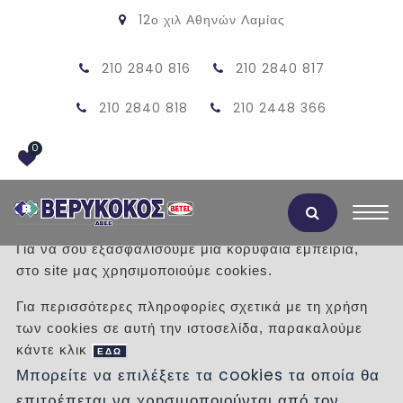
12ο χιλ Αθηνών Λαμίας
210 2840 816
210 2840 817
210 2840 818
210 2448 366
0
Αποδοχή Cookies
Για να σου εξασφαλίσουμε μια κορυφαία εμπειρία,
στο site μας χρησιμοποιούμε cookies.
ΠΡΟΪΟΝΤΑ
Για περισσότερες πληροφορίες σχετικά με τη χρήση
των cookies σε αυτή την ιστοσελίδα, παρακαλούμε
/
Προϊόντα
/
ΕΙΔΗ ΥΓΙΕΙΝΗΣ
κάντε κλικ
ΥΔΡΟΜΑΣΑΖ
ΜΠΑΝΙΕΡΕΣ
ΕΔΩ
Μπορείτε να επιλέξετε τα cookies τα οποία θα
επιτρέπεται να χρησιμοποιούνται από τον