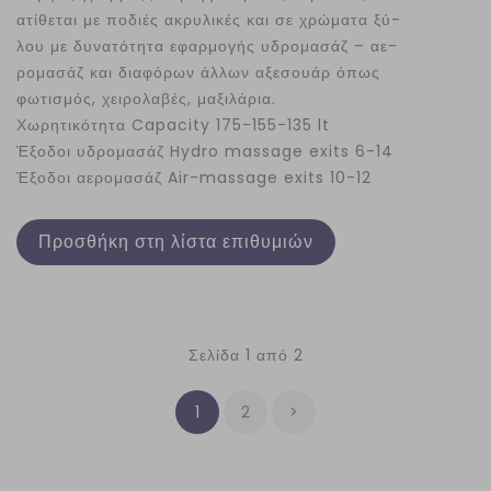
ατίθεται με ποδιές ακρυλικές και σε χρώματα ξύ-
λου με δυνατότητα εφαρμογής υδρομασάζ – αε-
ρομασάζ και διαφόρων άλλων αξεσουάρ όπως
φωτισμός, χειρολαβές, μαξιλάρια.
Χωρητικότητα Capacity 175-155-135 lt
Έξοδοι υδρομασάζ Hydro massage exits 6-14
Έξοδοι αερομασάζ Air-massage exits 10-12
Προσθήκη στη λίστα επιθυμιών
Σελίδα 1 από 2
1
2
>