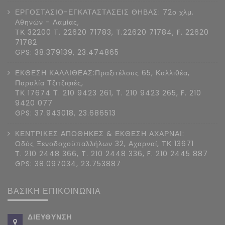
ΕΡΓΟΣΤΑΣΙΟ-ΕΓΚΑΤΑΣΤΑΣΕΙΣ ΘΗΒΑΣ: 72ο χλμ.
Αθηνών - Λαμίας,
ΤΚ 32200 Τ. 22620 71783, T.22620 71784, F. 22620
71782
GPS: 38.379139, 23.474865
ΕΚΘΕΣΗ ΚΑΛΛΙΘΕΑΣ:Πραξιτέλους 65, Καλλιθέα,
Παραλία Τζιτζιφιές,
ΤΚ 17674 Τ. 210 9423 261, T. 210 9423 265, F. 210
9420 077
GPS: 37.943018, 23.686513
ΚΕΝΤΡΙΚΕΣ ΑΠΟΘΗΚΕΣ & ΕΚΘΕΣΗ ΑΧΑΡΝΑΙ:
Οδός Ξενοδοχοϋπαλλήλων 32, Αχαρναί, ΤΚ 13671
Τ. 210 2448 366, T. 210 2448 336, F. 210 2445 887
GPS: 38.097034, 23.753887
ΒΑΣΙΚΗ ΕΠΙΚΟΙΝΩΝΙΑ
ΔΙΕΥΘΥΝΣΗ