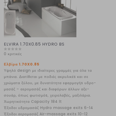
ELVIRA 1.70X0.85 HYDRO BS
0 κριτικές
Ελβίρα 1.70X0.85
Υψηλό design με ιδιαίτερες γραμμές για όλα τα
μπάνια. Διατίθεται με ποδιές ακρυλικέs και σε
χρώματα ξύλου, με δυνατότητα εφαρμογήs υδρο-
μασάζ – αερομασάζ και διαφόρων άλλων αξε-
σουάρ, όπως φωτισμόs, χειρολαβές, μαξιλάρια.
Χωρητικότητα Capacity 184 lt
Έξοδοι υδρομασάζ Ηydro massage exits 6-14
Έξοδοι αερομασάζ Air-massage exits 10-12