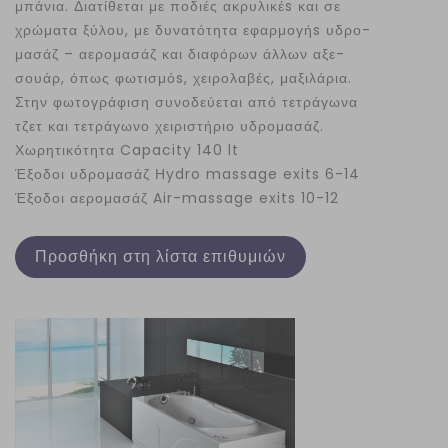
μπάνια. Διατίθεται με ποδιές ακρυλικέs και σε
χρώματα ξύλου, με δυνατότητα εφαρμογήs υδρο-
μασάζ – αερομασάζ και διαφόρων άλλων αξε-
σουάρ, όπως φωτισμόs, χειρολαβές, μαξιλάρια.
Στην φωτογράφιση συνοδεύεται από τετράγωνα
τζετ και τετράγωνο χειριστήριο υδρομασάζ.
Χωρητικότητα Capacity 140 lt
Έξοδοι υδρομασάζ Ηydro massage exits 6-14
Έξοδοι αερομασάζ Air-massage exits 10-12
Προσθήκη στη λίστα επιθυμιών