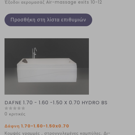
Έξοδοι αερομασάζ Air-massage exits 10-12
Προσθήκη στη λίστα επιθυμιών
DAFNE 1.70 - 1.60 -1.50 X 0.70 HYDRO BS
0 κριτικές
Δάφνη 1.70-1.60-1.50x0.70
Κομψές γραμμές , στρογγυλεμένες καμπύλες. Δι-