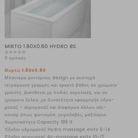
MIRTO 1.80X0.80 HYDRO BS
0 κριτικές
Μυρτώ 1.80x0.80
Μπανιέρα μοντέρνου design με αυστηρά
τετράγωνεs γραμμές και αρκετό βάθος σε χρώματα
γρανίτη. Διατίθεται με ποδιές ακρυλικέs, και σε
χρώματα ξύλου ,με δυνατότητα εφαρμογήs υδρο-
μασάζ – αερομασάζ και διαφόρων άλλων αξε-
σουάρ όπως φωτισμόs, χειρολαβές, μαξιλάρια.
Χωρητικότητα Capacity 185 lt
Έξοδοι υδρομασάζ Hydro massage exits 6-14
Έξοδοι αερομασάζ Air-massage exits 10-12