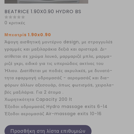
BEATRICE 1.90X0.90 HYDRO BS
0 κριτικές
Μπεατρίs 1.90x0.90
Άψογη αισθητική μοντέρνο design, με στρογγυλέs
γραμμές και μαξιλαράκια δεξιά και αριστερά. Δι-
ατίθεται σε χρώμα λευκό, μαρμαριζέ μπλε, μαρμα-
ριζέ γκρι, ειδικό για τις υπεριώδεις ακτίνες του
Ήλιου. Διατίθεται με ποδιές ακρυλικέs, με δυνατό-
τητα εφαρμογή υδρομασάζ - αερομασάζ και δια-
φόρων άλλων αξεσουάρ, όπως φωτισμόs, χειρολα-
βές μαξιλάρια. Για 2 άτομα .
Χωρητικότητα Capacity 200 lt
Έξοδοι υδρομασάζ Ηydro massage exits 6-14
Έξοδοι αερομασάζ Air-massage exits 10-16
Προσθήκη στη λίστα επιθυμιών