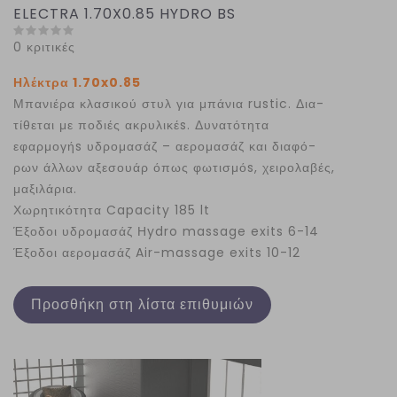
ELECTRA 1.70X0.85 HYDRO BS
0 κριτικές
Ηλέκτρα 1.70x0.85
Μπανιέρα κλασικού στυλ για μπάνια rustic. Δια-
τίθεται με ποδιές ακρυλικέs. Δυνατότητα
εφαρμογήs υδρομασάζ – αερομασάζ και διαφό-
ρων άλλων αξεσουάρ όπως φωτισμόs, χειρολαβές,
μαξιλάρια.
Χωρητικότητα Capacity 185 lt
Έξοδοι υδρομασάζ Ηydro massage exits 6-14
Έξοδοι αερομασάζ Air-massage exits 10-12
Προσθήκη στη λίστα επιθυμιών