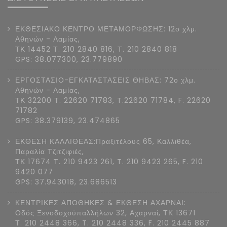
ΕΚΘΕΣΙΑΚΟ ΚΕΝΤΡΟ ΜΕΤΑΜΟΡΦΩΣΗΣ: 12ο χλμ.
Αθηνών - Λαμίας,
ΤΚ 14452 Τ. 210 2840 816, Τ. 210 2840 818
GPS: 38.077300, 23.779890
ΕΡΓΟΣΤΑΣΙΟ-ΕΓΚΑΤΑΣΤΑΣΕΙΣ ΘΗΒΑΣ: 72ο χλμ.
Αθηνών - Λαμίας,
ΤΚ 32200 Τ. 22620 71783, T.22620 71784, F. 22620
71782
GPS: 38.379139, 23.474865
ΕΚΘΕΣΗ ΚΑΛΛΙΘΕΑΣ:Πραξιτέλους 65, Καλλιθέα,
Παραλία Τζιτζιφιές,
ΤΚ 17674 Τ. 210 9423 261, T. 210 9423 265, F. 210
9420 077
GPS: 37.943018, 23.686513
ΚΕΝΤΡΙΚΕΣ ΑΠΟΘΗΚΕΣ & ΕΚΘΕΣΗ ΑΧΑΡΝΑΙ:
Οδός Ξενοδοχοϋπαλλήλων 32, Αχαρναί, ΤΚ 13671
Τ. 210 2448 366, T. 210 2448 336, F. 210 2445 887