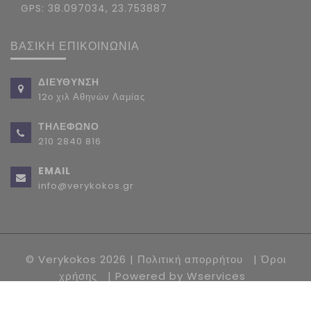
GPS: 38.097034, 23.753887
ΒΑΣΙΚΗ ΕΠΙΚΟΙΝΩΝΙΑ
ΔΙΕΥΘΥΝΣΗ
12ο χιλ Αθηνών Λαμίας
ΤΗΛΕΦΩΝΟ
210 2840 816
EMAIL
info@verykokos.gr
© Verykokos 2026 |
Πολιτική απορρήτου
|
Όροι
χρήσης
| Powered by
Wservices
Follow us on :