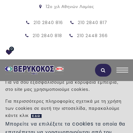
12ο χιλ Αθηνών Λαμίας
210 2840 816
210 2840 817
210 2840 818
210 2448 366
0
Αποδοχή Cookies
Για να σου εξασφαλίσουμε μια κορυφαία εμπειρία,
στο site μας χρησιμοποιούμε cookies.
ΠΡΟΪΟΝΤΑ
Για περισσότερες πληροφορίες σχετικά με τη χρήση
των cookies σε αυτή την ιστοσελίδα, παρακαλούμε
/
Προϊόντα
/
ΞΥΛΙΝΑ ΔΑΠΕΔΑ
κάντε κλικ
ΗΜΙΜΑΣΙΦ-ΠΡΟΓΥΑΛΙΣΜΕΝΑ
ΕΔΩ
Μπορείτε να επιλέξετε τα cookies τα οποία θα
επιτρέπεται να χρησιμοποιούνται από τον