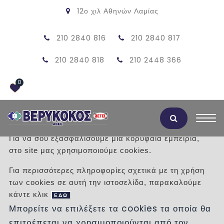
12ο χιλ Αθηνών Λαμίας
210 2840 816
210 2840 817
210 2840 818
210 2448 366
0
Αποδοχή Cookies
Για να σου εξασφαλίσουμε μια κορυφαία εμπειρία,
στο site μας χρησιμοποιούμε cookies.
ΠΡΟΪΟΝΤΑ
Για περισσότερες πληροφορίες σχετικά με τη χρήση
των cookies σε αυτή την ιστοσελίδα, παρακαλούμε
/
Προϊόντα
/
ΠΕΤΡΕΣ
ΦΥΣΙΚΕΣ ΠΕΤΡΕΣ
κάντε κλικ
ΦΥΣΙΚΟΙ ΚΥΒΟΛΙΘΟΙ
ΕΔΩ
Μπορείτε να επιλέξετε τα cookies τα οποία θα
επιτρέπεται να χρησιμοποιούνται από τον