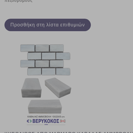
πεζόδρομους
Προσθήκη στη λίστα επιθυμιών