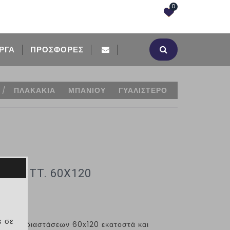
0
ΡΓΑ
ΠΡΟΣΦΟΡΈΣ
/
ΠΛΑΚΑΚΙΑ
ΜΠΑΝΙΟΥ
ΓΥΑΛΙΣΤΕΡΟ
Y RETT. 60X120
20
s σε
απέδου, διαστάσεων 60
x
120 εκατοστά και