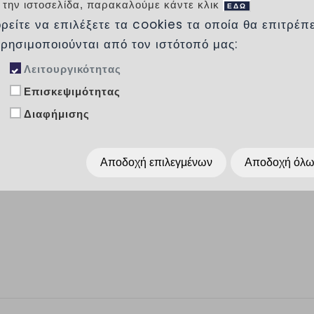
προορίζεται για μπάνιο. Είναι γυαλιστερό κ
 την ιστοσελίδα, παρακαλούμε κάντε κλικ
ΕΔΩ
πλακάκι Α' διαλογής.
ρείτε να επιλέξετε τα cookies τα οποία θα επιτρέπ
Κωδικός
BLACK WONDER HIGHGLOSSY RE
χρησιμοποιούνται από τον ιστότοπό μας:
Λειτουργικότητας
Προσθήκη στα αγαπημένα
Επισκεψιμότητας
Διαφήμισης
Κοινοποίησέ το :
Αποδοχή επιλεγμένων
Αποδοχή όλ