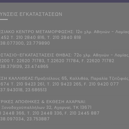
ΘΥΝΣΕΙΣ ΕΓΚΑΤΑΣΤΑΣΕΩΝ
ΣΙΑΚΟ ΚΕΝΤΡΟ ΜΕΤΑΜΟΡΦΩΣΗΣ: 12ο χλμ. Αθηνών - Λαμίας
4452 Τ. 210 2840 816, Τ. 210 2840 818
 38.077300, 23.779890
ΣΤΑΣΙΟ-ΕΓΚΑΤΑΣΤΑΣΕΙΣ ΘΗΒΑΣ: 72ο χλμ. Αθηνών - Λαμίας
2200 Τ. 22620 71783, T.22620 71784, F. 22620 71782
 38.379139, 23.474865
ΣΗ ΚΑΛΛΙΘΕΑΣ:Πραξιτέλους 65, Καλλιθέα, Παραλία Τζιτζιφιές
7674 Τ. 210 9423 261, T. 210 9423 265, F. 210 9420 077
 37.943018, 23.686513
ΡΙΚΕΣ ΑΠΟΘΗΚΕΣ & ΕΚΘΕΣΗ ΑΧΑΡΝΑΙ:
 Ξενοδοχοϋπαλλήλων 32, Αχαρναί, ΤΚ 13671
10 2448 366, T. 210 2448 336, F. 210 2445 887
 38.097034, 23.753887