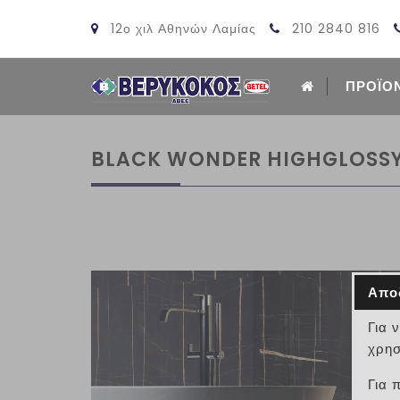
12ο χιλ Αθηνών Λαμίας
210 2840 816
ΠΡΟΪΟ
BLACK WONDER HIGHGLOSSY 
Απο
Για 
χρησ
Για 