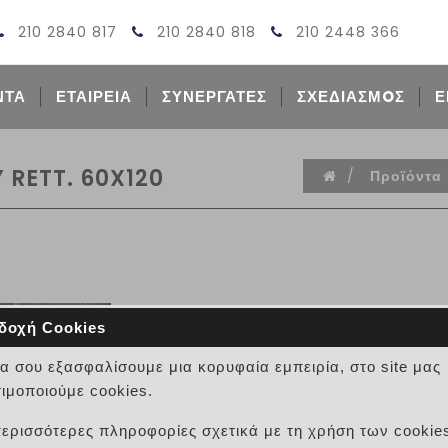
210 2840 817
210 2840 818
210 2448 366
ΝΤΑ
ΕΤΑΙΡΕΙΑ
ΣΥΝΕΡΓΑΤΕΣ
ΣΧΕΔΙΑΣΜOΣ
Ε
RETT. 60X120
/
Προϊόντα
δοχή Cookies
BLACK WONDER HIGHGLOSS
να σου εξασφαλίσουμε μια κορυφαία εμπειρία, στο site μας
ΚΩΔΙΚΟΣ:
02010003887
ιμοποιούμε cookies.
BLACK WONDER HIGHGLOSSY RETT. 60X1
περισσότερες πληροφορίες σχετικά με τη χρήση των cookie
Είναι πλακάκι πορσελανάτο τοίχου και δ