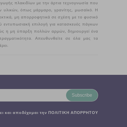
γωγής πλακιδίων με την άρτια τεχνογνωσία που
ν υλικών, όπως μάρμαρο, γρανίτης, μωσαϊκό. Η
νθεκτικά, μη απορροφητικά σε σχέση με το φυσικό
ολύ εντυπωσιακή επιλογή για κατασκευές πάγκων
θώς η μη ύπαρξη πολλών αρμών, δημιουργεί ένα
πραγματικότητα. Απευθυνθείτε σε όλα μας τα
ρει.
Subscribe
ι και αποδέχομαι την
ΠΟΛΙΤΙΚΗ ΑΠΟΡΡΗΤΟΥ