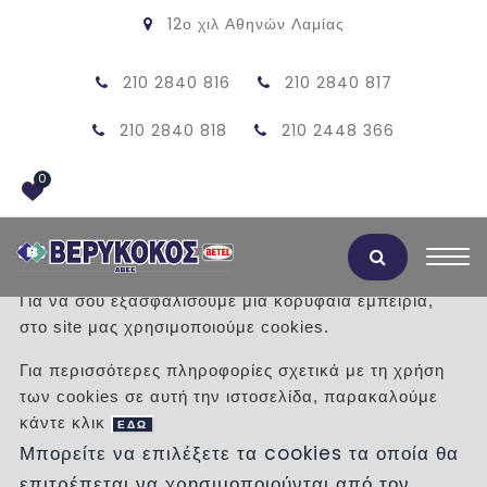
12ο χιλ Αθηνών Λαμίας
210 2840 816
210 2840 817
210 2840 818
210 2448 366
0
Αποδοχή Cookies
Για να σου εξασφαλίσουμε μια κορυφαία εμπειρία,
στο site μας χρησιμοποιούμε cookies.
ΚΑΛΥΜΜΑ ΜΠΕΤΟΝ Κ90
Για περισσότερες πληροφορίες σχετικά με τη χρήση
των cookies σε αυτή την ιστοσελίδα, παρακαλούμε
/
Προϊόντα
/
ΠΡΟΙΟΝΤΑ ΤΣΙΜΕΝΤΟΥ
κάντε κλικ
ΚΑΝΑΛΙΑ
ΚΑΝΑΛΙΑ Κ90
ΕΔΩ
Μπορείτε να επιλέξετε τα cookies τα οποία θα
επιτρέπεται να χρησιμοποιούνται από τον