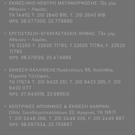
ΕΚΘΕΣΙΑΚΟ ΚΕΝΤΡΟ ΜΕΤΑΜΟΡΦΩΣΗΣ: 12ο χλμ.
Αθηνών - Λαμίας,
ΤΚ 14452 Τ. 210 2840 816, Τ. 210 2840 818
GPS: 38.077300, 23.779890
ΕΡΓΟΣΤΑΣΙΟ-ΕΓΚΑΤΑΣΤΑΣΕΙΣ ΘΗΒΑΣ: 72ο χλμ.
Αθηνών - Λαμίας,
ΤΚ 32200 Τ. 22620 71783, T.22620 71784, F. 22620
71782
GPS: 38.379139, 23.474865
ΕΚΘΕΣΗ ΚΑΛΛΙΘΕΑΣ:Πραξιτέλους 65, Καλλιθέα,
Παραλία Τζιτζιφιές,
ΤΚ 17674 Τ. 210 9423 261, T. 210 9423 265, F. 210
9420 077
GPS: 37.943018, 23.686513
ΚΕΝΤΡΙΚΕΣ ΑΠΟΘΗΚΕΣ & ΕΚΘΕΣΗ ΑΧΑΡΝΑΙ:
Οδός Ξενοδοχοϋπαλλήλων 32, Αχαρναί, ΤΚ 13671
Τ. 210 2448 366, T. 210 2448 336, F. 210 2445 887
GPS: 38.097034, 23.753887